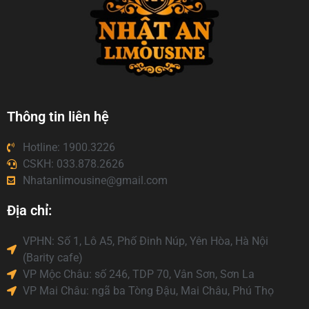
Thông tin liên hệ
Hotline: 1900.3226
CSKH: 033.878.2626
Nhatanlimousine@gmail.com
Địa chỉ:
VPHN: Số 1, Lô A5, Phố Đinh Núp, Yên Hòa, Hà Nội
(Barity cafe)
VP Mộc Châu: số 246, TDP 70, Vân Sơn, Sơn La
VP Mai Châu: ngã ba Tòng Đậu, Mai Châu, Phú Thọ